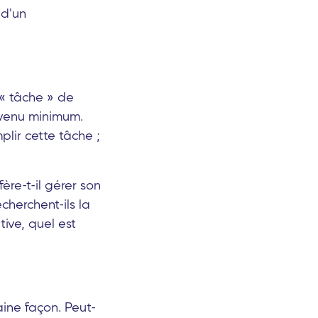
 d'un
 « tâche » de
evenu minimum.
lir cette tâche ;
ère-t-il gérer son
cherchent-ils la
tive, quel est
aine façon. Peut-