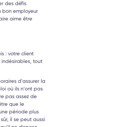
er des défis
n bon employeur
aire aime être
 : votre client
 indésirables, tout
oraires d'assurer la
oi où ils n'ont pas
tre pas assez de
être que le
 une période plus
ûr, il se peut aussi
 qu'il ne dispose