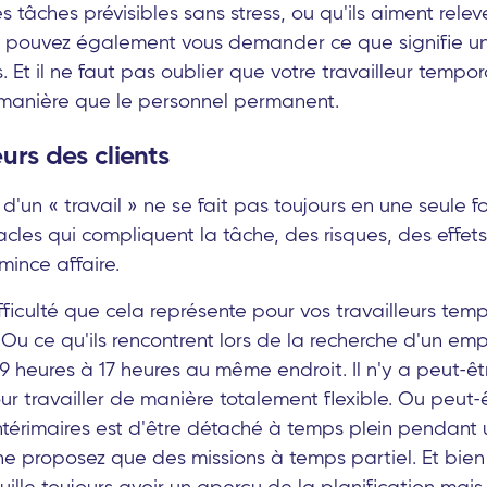
es tâches prévisibles sans stress, ou qu'ils aiment relev
s pouvez également vous demander ce que signifie u
 Et il ne faut pas oublier que votre travailleur tempor
 manière que le personnel permanent.
urs des clients
un « travail » ne se fait pas toujours en une seule fois
cles qui compliquent la tâche, des risques, des effets
mince affaire.
ifficulté que cela représente pour vos travailleurs temp
 Ou ce qu'ils rencontrent lors de la recherche d'un empl
9 heures à 17 heures au même endroit. Il n'y a peut-ê
r travailler de manière totalement flexible. Ou peut-
intérimaires est d'être détaché à temps plein pendant
e proposez que des missions à temps partiel. Et bien s
euille toujours avoir un aperçu de la planification mais