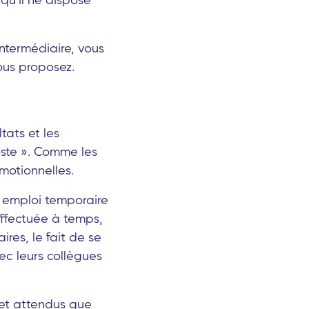
intermédiaire, vous
ous proposez.
ltats et les
oste ». Comme les
émotionnelles.
un emploi temporaire
 effectuée à temps,
res, le fait de se
ec leurs collègues
 et attendus que