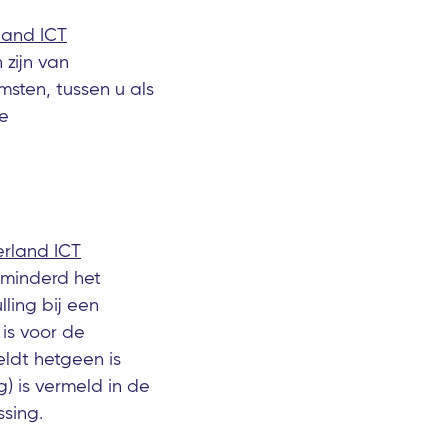
land ICT
 zijn van
ten, tussen u als
ne
rland ICT
erminderd het
ling bij een
 is voor de
eldt hetgeen is
g) is vermeld in de
sing.