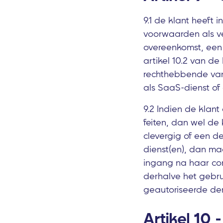
9.1 de klant heeft
voorwaarden als v
overeenkomst, een 
artikel 10.2 van d
rechthebbende van
als SaaS-dienst of 
9.2 Indien de klant
feiten, dan wel de
clevergig of een d
dienst(en), dan ma
ingang na haar con
derhalve het gebr
geautoriseerde der
Artikel 10