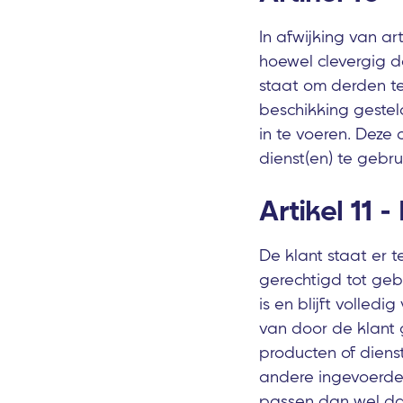
In afwijking van a
hoewel clevergig de
staat om derden te
beschikking gestel
in te voeren. Deze
dienst(en) te gebr
Artikel 11 
De klant staat er t
gerechtigd tot geb
is en blijft volled
van door de klant 
producten of dienst
andere ingevoerde 
passen dan wel daa