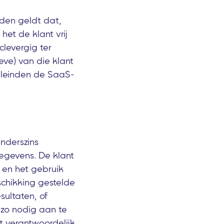
rden geldt dat,
het de klant vrij
clevergig ter
ve) van die klant
oeleinden de SaaS-
anderszins
gegevens. De klant
, en het gebruik
schikking gestelde
sultaten, of
 zo nodig aan te
t verantwoordelijk