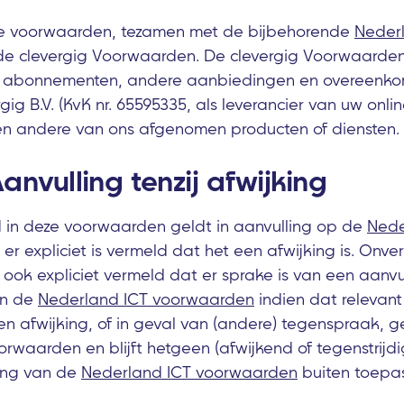
e voorwaarden, tezamen met de bijbehorende
Neder
n de clevergig Voorwaarden. De clevergig Voorwaarden
e abonnementen, andere aanbiedingen en overeenkoms
rgig B.V. (KvK nr. 65595335, als leverancier van uw onli
en andere van ons afgenomen producten of diensten.
 Aanvulling tenzij afwijking
 in deze voorwaarden geldt in aanvulling op de
Nede
j er expliciet is vermeld dat het een afwijking is. Onv
ok expliciet vermeld dat er sprake is van een aanvul
an de
Nederland ICT voorwaarden
indien dat relevant
en afwijking, of in geval van (andere) tegenspraak, g
rwaarden en blijft hetgeen (afwijkend of tegenstrijdi
ing van de
Nederland ICT voorwaarden
buiten toepas