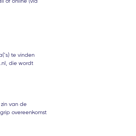
l of online (via
‘s) te vinden
nl, die wordt
 zin van de
egrip overeenkomst