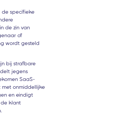
 de specifieke
ndere
in de zin van
genaar of
ng wordt gesteld
n bij strafbare
ndelt jegens
ngekomen SaaS-
 met onmiddellijke
gen en eindigt
 de klant
.