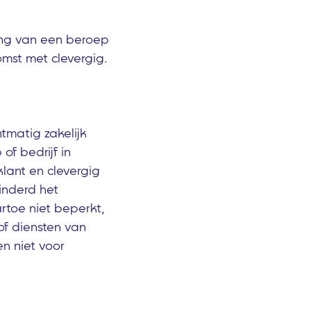
ning van een beroep
mst met clevergig.
htmatig zakelijk
of bedrijf in
lant en clevergig
inderd het
rtoe niet beperkt,
of diensten van
en niet voor