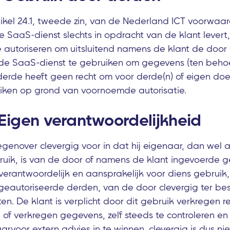
rtikel 24.1, tweede zin, van de Nederland ICT voorwaa
 SaaS-dienst slechts in opdracht van de klant levert, 
 autoriseren om uitsluitend namens de klant de door 
de SaaS-dienst te gebruiken om gegevens (ten behoe
 derde heeft geen recht om voor derde(n) of eigen d
uiken op grond van voornoemde autorisatie.
- Eigen verantwoordelijkheid
egenover clevergig voor in dat hij eigenaar, dan wel 
ruik, is van de door of namens de klant ingevoerde 
ig verantwoordelijk en aansprakelijk voor diens gebruik
geautoriseerde derden, van de door clevergig ter be
en. De klant is verplicht door dit gebruik verkregen re
of verkregen gegevens, zelf steeds te controleren en
rvoor extern advies in te winnen. clevergig is dus nie