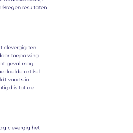
erkregen resultaten
t clevergig ten
door toepassing
 dat geval mag
bedoelde artikel
dt voorts in
tigd is tot de
ag clevergig het