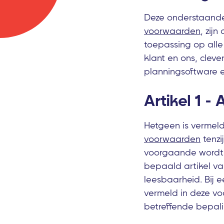
Deze onderstaand
voorwaarden
, zij
toepassing op all
klant en ons, cleve
planningsoftware 
Artikel 1 -
Hetgeen is vermeld
voorwaarden
tenzi
voorgaande wordt o
bepaald artikel v
leesbaarheid. Bij e
vermeld in deze voo
betreffende bepal