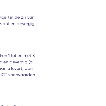
ce’) in de zin van
klant en clevergig
ken 1 tot en met 3
ien clevergig (al
an u levert, dan
d ICT voorwaarden