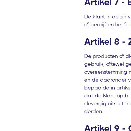
Artikel 7 -
De klant in de zin
of bedrijf en heef
Artikel 8 -
De producten of die
gebruik, oftewel ge
overeenstemming me
en de daaronder v
bepaalde in artike
dat de klant op ba
clevergig uitsluite
derden.
Artikel 9 -