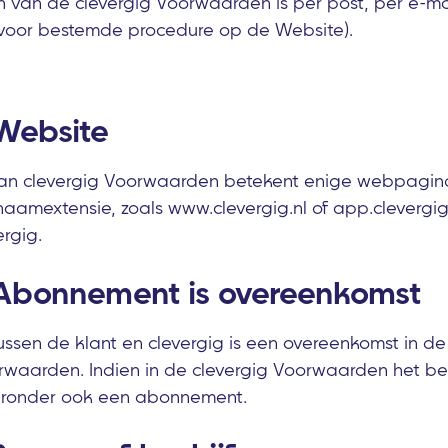
 zin van de clevergig Voorwaarden is per post, per e-mai
voor bestemde procedure op de Website).
 Website
van clevergig Voorwaarden betekent enige webpagina(
amextensie, zoals www.clevergig.nl of app.clevergig.
rgig.
- Abonnement is overeenkomst
sen de klant en clevergig is een overeenkomst in de
rwaarden. Indien in de clevergig Voorwaarden het b
aronder ook een abonnement.