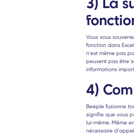
3) La s
foncti
Vous vous souvenez
fonction dans Exce
n'est même pas pos
peuvent pas être s
informations impor
4) Com
Beeple fusionne to
signifie que vous 
lui-même. Même en 
nécessaire d'appel