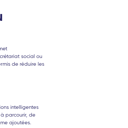
u
smet
étariat social ou
rmis de réduire les
ns intelligentes
 à parcourir, de
ême ajoutées.