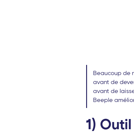
Beaucoup de nos
avant de deven
avant de laisse
Beeple amélior
1) Outi