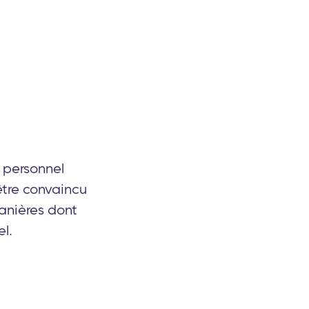
r personnel
être convaincu
manières dont
l.