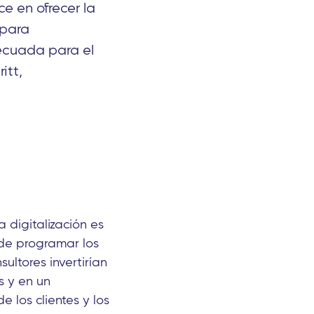
e en ofrecer la
 para
decuada para el
itt,
a digitalización es
 de programar los
ultores invertirían
s y en un
 los clientes y los