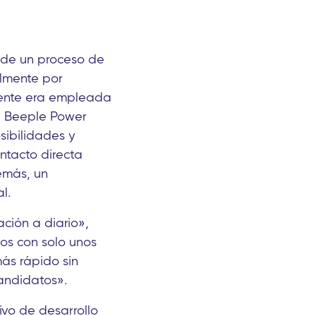
 de un proceso de
almente por
mente era empleada
en Beeple Power
sibilidades y
ntacto directa
emás, un
l.
ción a diario»,
dos con solo unos
ás rápido sin
candidatos».
ivo de desarrollo