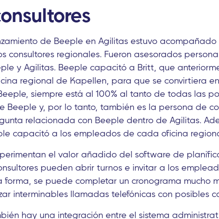
consultores
lanzamiento de Beeple en Agilitas estuvo acompañado
os consultores regionales. Fueron asesorados person
e y Agilitas. Beeple capacitó a Britt, que anterior
ficina regional de Kapellen, para que se convirtiera 
eeple, siempre está al 100% al tanto de todas las po
e Beeple y, por lo tanto, también es la persona de co
gunta relacionada con Beeple dentro de Agilitas. Ad
e capacitó a los empleados de cada oficina regiona
xperimentan el valor añadido del software de planifica
consultores pueden abrir turnos e invitar a los emplea
ta forma, se puede completar un cronograma mucho m
zar interminables llamadas telefónicas con posibles 
bién hay una integración entre el sistema administrat