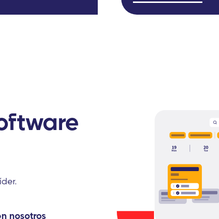
oftware
íder.
on nosotros