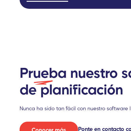
P
rueba
nuestro s
de
planificación
Nunca ha sido tan fácil con nuestro software l
Ponte
en contacto c
Conocer más