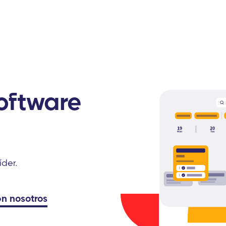
oftware
íder.
on nosotros