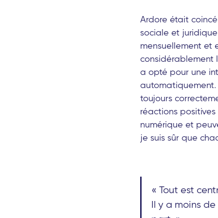
Ardore était coin
sociale et juridiqu
mensuellement et e
considérablement l
a opté pour une in
automatiquement. M
toujours correctem
réactions positives
numérique et peuve
je suis sûr que cha
« Tout est cent
Il y a moins d