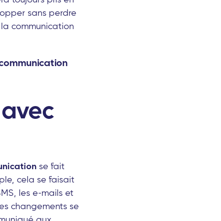
lopper sans perdre
e la communication
la communication
 avec
nication
se fait
e, cela se faisait
MS, les e-mails et
 des changements se
muniqué aux