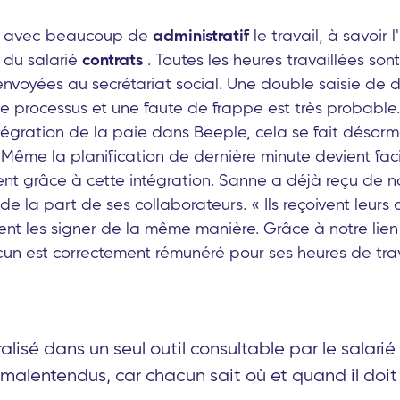
cé avec beaucoup de
administratif
le travail, à savoir 
e du salarié
contrats
. Toutes les heures travaillées son
nvoyées au secrétariat social. Une double saisie de d
e processus et une faute de frappe est très probable
tégration de la paie dans Beeple, cela se fait désorm
ême la planification de dernière minute devient faci
ent grâce à cette intégration. Sanne a déjà reçu de
 de la part de ses collaborateurs. « Ils reçoivent leurs
nt les signer de la même manière. Grâce à notre lie
cun est correctement rémunéré pour ses heures de trav
ralisé dans un seul outil consultable par le salarié
e malentendus, car chacun sait où et quand il doi