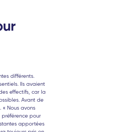
our
tes différents.
entiels. Ils avaient
s effectifs, car la
ossibles. Avant de
. « Nous avons
e préférence pour
nstantes apportées
ra toujours pris en