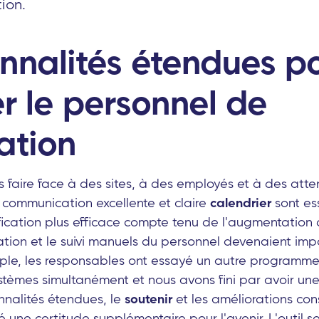
tion.
nnalités étendues p
er le personnel de
ation
s faire face à des sites, à des employés et à des atten
 communication excellente et claire
calendrier
sont ess
ication plus efficace compte tenu de l'augmentation de
cation et le suivi manuels du personnel devenaient imp
eple, les responsables ont essayé un autre programme
stèmes simultanément et nous avons fini par avoir un
nnalités étendues, le
soutenir
et les améliorations co
é une certitude supplémentaire pour l'avenir. L'outil se