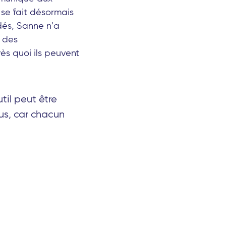
 se fait désormais
dés, Sanne n'a
e des
ès quoi ils peuvent
util peut être
dus, car chacun