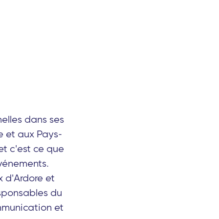
nelles dans ses
e et aux Pays-
 et c'est ce que
'événements.
 d'Ardore et
responsables du
mmunication et