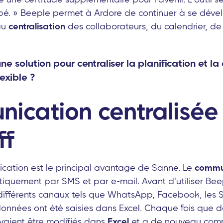
é. » Beeple permet à Ardore de continuer à se déve
 au
centralisation
des collaborateurs, du calendrier, d
ne solution pour centraliser la planification et 
lexible ?
ication centralisée
ff
cation est le principal avantage de Sanne. Le
commu
quement par SMS et par e-mail. Avant d'utiliser Beepl
ifférents canaux tels que WhatsApp, Facebook, les S
données ont été saisies dans Excel. Chaque fois que
evaient être modifiés dans
Excel
et a de nouveau com