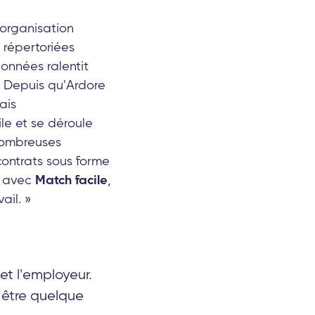
l'organisation
t répertoriées
onnées ralentit
. Depuis qu'Ardore
ais
le et se déroule
 nombreuses
 contrats sous forme
n avec
Match facile
,
ail. »
 et l'employeur.
t être quelque