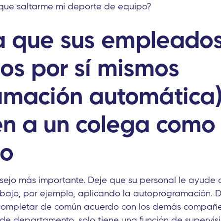
ue saltarme mi deporte de equipo?
a que sus empleados 
nos por sí mismos
amación automática)
en a un colega como
to
nsejo más importante. Deje que su personal le ayude a
ajo, por ejemplo, aplicando la autoprogramación. D
completar de común acuerdo con los demás compañe
 de departamento, solo tiene una función de supervisió