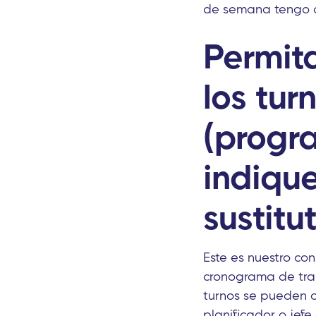
de semana tengo q
Permit
los tur
(progr
indiqu
sustitu
Este es nuestro co
cronograma de trab
turnos se pueden 
planificador o jefe