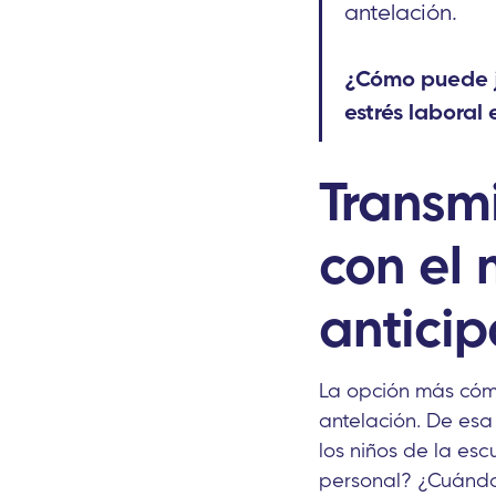
antelación.
¿Cómo puede
estrés laboral
Transmi
con el
anticip
La opción más cómo
antelación. De esa
los niños de la es
personal? ¿Cuándo