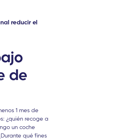
onal
reducir el
bajo
e de
menos 1 mes de
s: ¿quién recoge a
tengo un coche
Durante qué fines