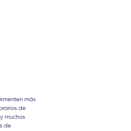
erimenten más
orarios de
a y muchos
as de