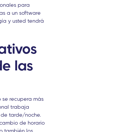
ionales para
as a un software
gía y usted tendrá
ativos
de las
po se recupera más
onal trabaja
o de tarde/noche.
 cambio de horario
ro también los