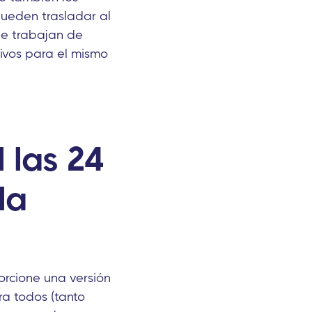
pueden trasladar al
ue trabajan de
ivos para el mismo
 las 24
la
porcione una versión
ra todos (tanto