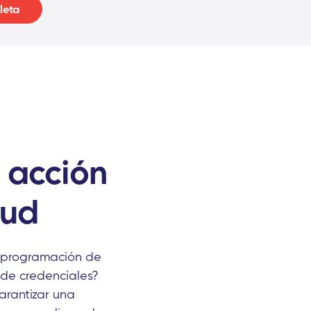
leta
 acción
lud
a programación de
 de credenciales?
arantizar una