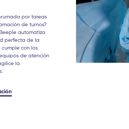
brumada por tareas
ramación de turnos?
 Beeple automatiza
ad perfecta de la
, cumple con los
 equipos de atención
gilice la
s.
ación