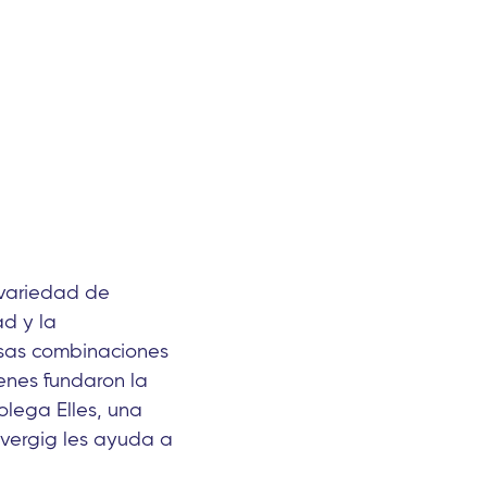
 variedad de
d y la
Esas combinaciones
ienes fundaron la
olega Elles, una
vergig les ayuda a