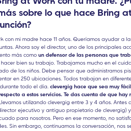
ring at Work con tu madre. ¿
más sobre lo que hace Bring a
función?
rk con mi madre hace 11 años. Queríamos ayudar a la
untas. Ahora soy el director, uno de los principales acc
siento más como
un defensor de las personas que tra
acer bien su trabajo. Trabajamos mucho en el cuida
dado de los niños. Debe pensar que administramos pisc
tar en 250 ubicaciones. Todos trabajan en diferente
 durante todo el día.
clevergig hace que sea muy fácil 
especto a estos servicios. Te das cuenta de que hay
Llevamos utilizando clevergig entre 3 y 4 años. Antes
irector ejecutivo y antiguo propietario de clevergig) y
cuado para nosotros. Pero en ese momento, no satis
es. Sin embargo, continuamos la conversación, nos 