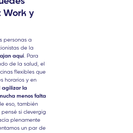
Puedes
t Work y
s personas a
ionistas de la
bajan aquí
. Para
do de la salud, el
inas flexibles que
s horarios y en
agilizar la
 mucha menos falta
 de eso, también
 pensé si clevergig
facía plenamente
sentamos un par de