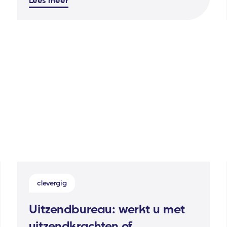
clevergig
Uitzendbureau: werkt u met
uitzendkrachten of