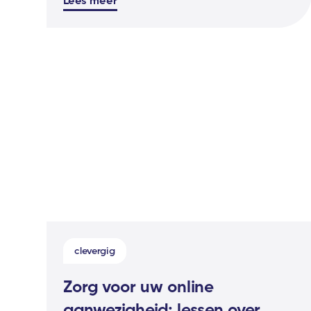
clevergig
Zorg voor uw online
aanwezigheid: lessen over