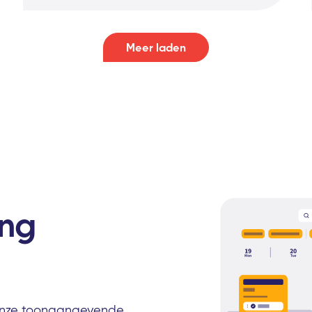
Meer laden
ing
 onze toonaangevende