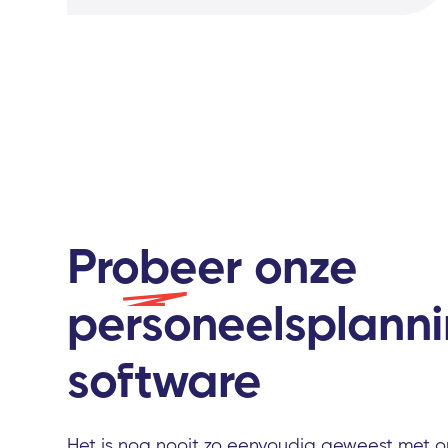
Probeer
onze
personeelsplann
software
Het is nog nooit zo eenvoudig geweest met