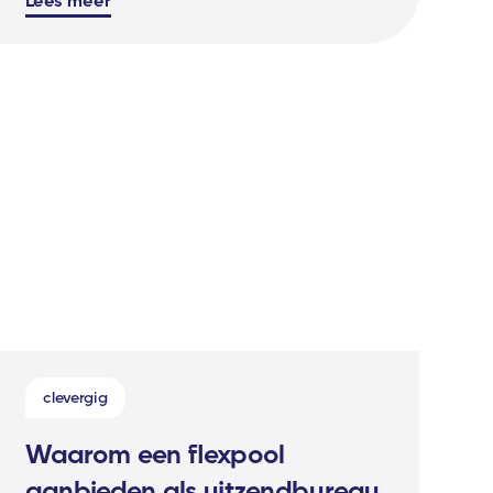
clevergig
Waarom een flexpool
aanbieden als uitzendbureau