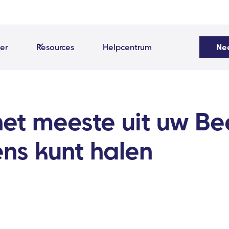
er
Resources
Helpcentrum
Ne
het meeste uit uw Be
ns kunt halen