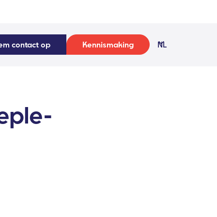
em contact op
Kennismaking
NL
eple-