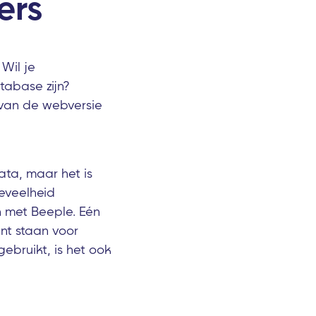
ers
Wil je
tabase zijn?
 van de webversie
ata, maar het is
oeveelheid
n met Beeple. Eén
ant staan voor
ebruikt, is het ook