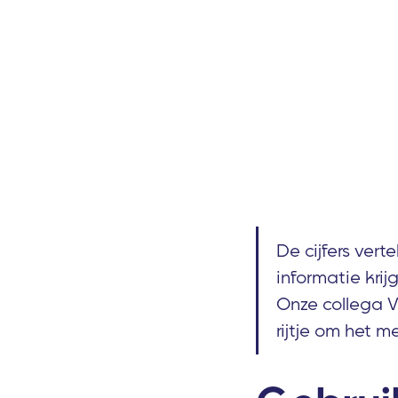
De cijfers vert
informatie krij
Onze collega V
rijtje om het m