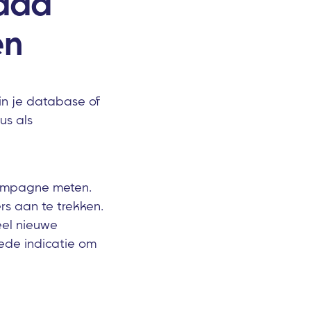
raad
en
 in je database of
us als
campagne meten.
s aan te trekken.
eel nieuwe
ede indicatie om