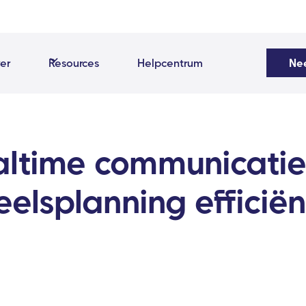
er
Resources
Helpcentrum
Ne
altime communicatie
elsplanning efficiën