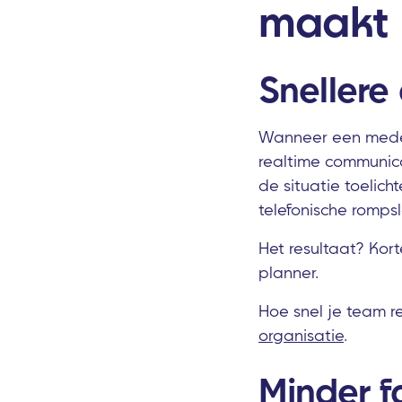
maakt
Snellere
Wanneer een medewe
realtime communic
de situatie toelich
telefonische romps
Het resultaat? Kort
planner.
Hoe snel je team rea
organisatie
.
Minder f