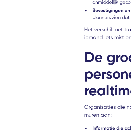
onmiddellijk gec
Bevestigingen en 
planners zien dat 
Het verschil met t
iemand iets mist o
De groo
person
realti
Organisaties die 
muren aan:
Informatie die ac