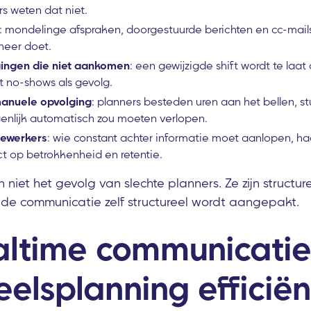
 weten dat niet.
: mondelinge afspraken, doorgestuurde berichten en cc-mails
neer doet.
igingen die niet aankomen
: een gewijzigde shift wordt te laat
 no-shows als gevolg.
manuele opvolging
: planners besteden uren aan het bellen, s
genlijk automatisch zou moeten verlopen.
dewerkers
: wie constant achter informatie moet aanlopen, haa
t op betrokkenheid en retentie.
 niet het gevolg van slechte planners. Ze zijn structure
 de communicatie zelf structureel wordt aangepakt.
altime communicati
elsplanning efficiën