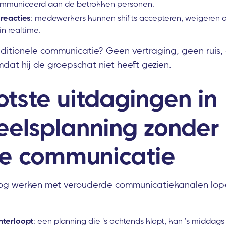
ommuniceerd aan de betrokken personen.
reacties
: medewerkers kunnen shifts accepteren, weigeren of
in realtime.
raditionele communicatie? Geen vertraging, geen ruis
mdat hij de groepschat niet heeft gezien.
tste uitdagingen in
eelsplanning zonder
me communicatie
nog werken met verouderde communicatiekanalen lop
hterloopt
: een planning die 's ochtends klopt, kan 's middags 