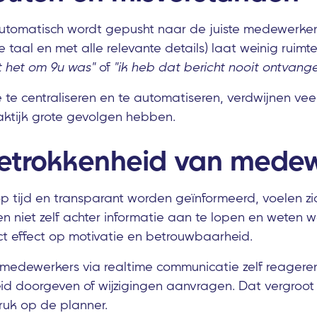
utomatisch wordt gepusht naar de juiste medewerker 
e taal en met alle relevante details) laat weinig ruimte
t het om 9u was"
of
"ik heb dat bericht nooit ontvange
te centraliseren en te automatiseren, verdwijnen vee
raktijk grote gevolgen hebben.
betrokkenheid van mede
 tijd en transparant worden geïnformeerd, voelen zic
 niet zelf achter informatie aan te lopen en weten wa
ct effect op motivatie en betrouwbaarheid.
edewerkers via realtime communicatie zelf reageren
id doorgeven of wijzigingen aanvragen. Dat vergroo
ruk op de planner.