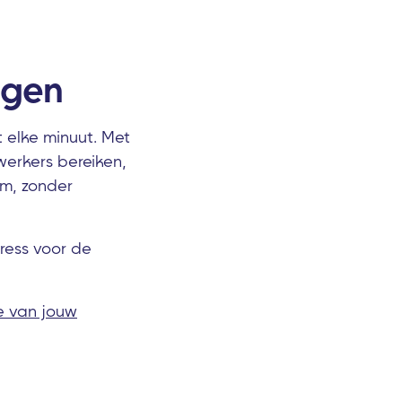
ngen
 elke minuut. Met
erkers bereiken,
rm, zonder
tress voor de
te van jouw