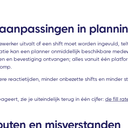
 aanpassingen in planni
rker uitvalt of een shift moet worden ingevuld, telt
atie kan een planner onmiddellijk beschikbare medew
ten en bevestiging ontvangen; alles vanuit één platfo
lomp.
ere reactietijden, minder onbezette shifts en minder s
geert, zie je uiteindelijk terug in één cijfer:
de fill ra
outen en misverstanden