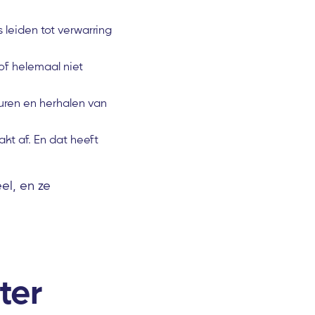
 leiden tot verwarring
 of helemaal niet
turen en herhalen van
kt af. En dat heeft
el, en ze
e
ter