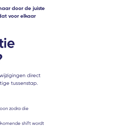
aar door de juiste
 dat voor elkaar
tie
?
ijzigingen direct
ige tussenstap.
oon zodra die
ijkomende shift wordt