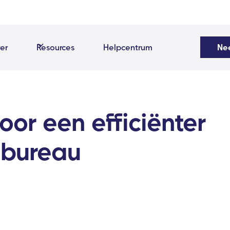
er
Resources
Helpcentrum
Ne
voor een efficiënter
dbureau