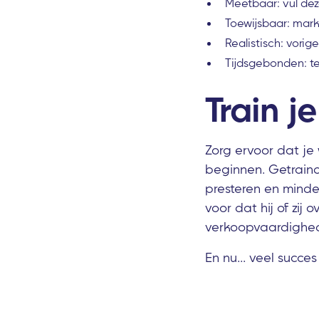
Meetbaar: vul de
Toewijsbaar: mar
Realistisch: vori
Tijdsgebonden: t
Train j
Zorg ervoor dat j
beginnen. Getrain
presteren en minder
voor dat hij of zij 
verkoopvaardighede
En nu... veel succe