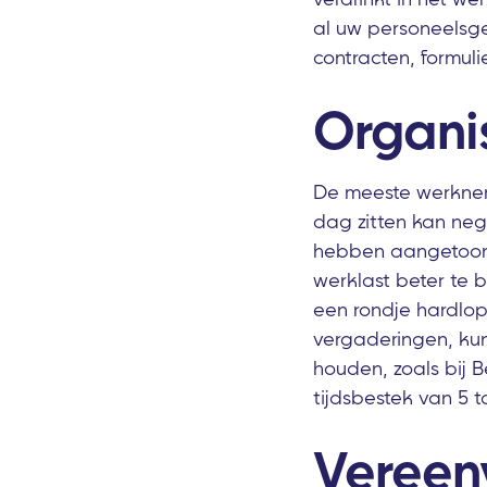
al uw personeelsge
contracten, formul
Organis
De meeste werknem
dag zitten kan neg
hebben aangetoond
werklast beter te 
een rondje hardlope
vergaderingen, kun
houden, zoals bij B
tijdsbestek van 5 t
Vereen