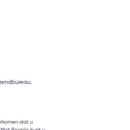
itzendbureau.
oorkomen dat u
. Met Beeple kunt u