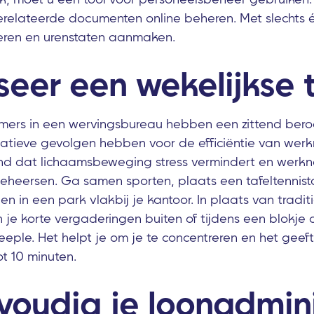
relateerde documenten online beheren. Met slechts é
ieren en urenstaten aanmaken.
eer een wekelijkse t
ers in een wervingsbureau hebben een zittend beroe
atieve gevolgen hebben voor de efficiëntie van werk
 dat lichaamsbeweging stress vermindert en werkn
beheersen. Ga samen sporten, plaats een tafeltennista
n in een park vlakbij je kantoor. In plaats van tradit
 je korte vergaderingen buiten of tijdens een blokje
eeple. Het helpt je om je te concentreren en het geeft
ot 10 minuten.
voudig je loonadmini