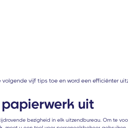
 volgende vijf tips toe en word een efficiënter u
 papierwerk uit
tijdrovende bezigheid in elk uitzendbureau. Om te v
erk, moet u een tool voor personeelsbeheer gebruiken