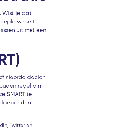
. Wist je dat
eeple wisselt
rissen uit met een
RT)
efinieerde doelen
 gouden regel om
 ze SMART te
Tijdgebonden.
In, Twitter en