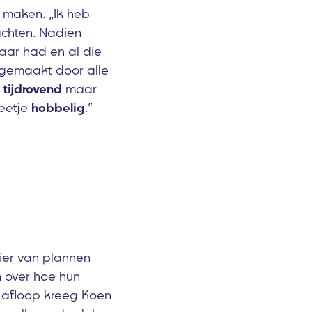
 maken. „Ik heb
chten. Nadien
aar had en al die
 gemaakt door alle
n
tijdrovend
maar
beetje
hobbelig
.”
ier van plannen
n over hoe hun
 afloop kreeg Koen