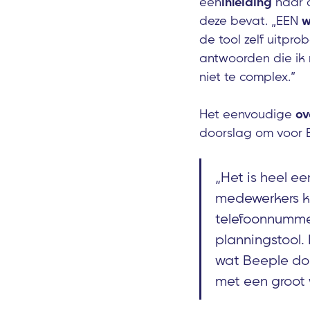
een
inleiding
naar d
deze bevat. „EEN
w
de tool zelf uitpro
antwoorden die ik n
niet te complex.”
Het eenvoudige
ov
doorslag om voor B
„Het is heel e
medewerkers k
telefoonnummer
planningstool
wat Beeple doet
met een groot 