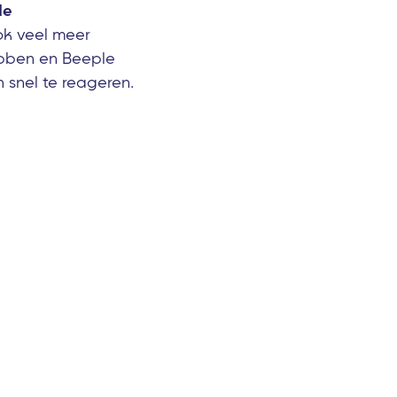
de
ok veel meer
ebben en Beeple
 snel te reageren.