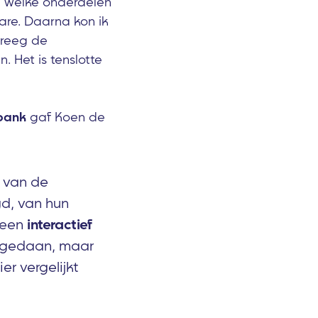
n welke onderdelen
are. Daarna kon ik
 kreeg de
. Het is tenslotte
bank
gaf Koen de
s van de
d, van hun
 een
interactief
g gedaan, maar
er vergelijkt