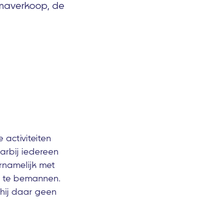
mmaverkoop, de
 activiteiten
rbij iedereen
rnamelijk met
e te bemannen.
 hij daar geen