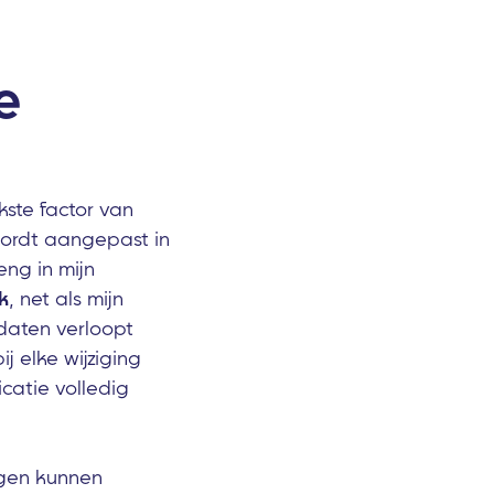
e
kste factor van
wordt aangepast in
eng in mijn
k
, net als mijn
idaten verloopt
j elke wijziging
catie volledig
gen kunnen