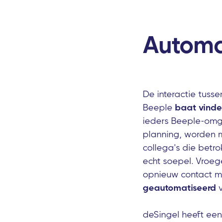
Automa
De interactie tuss
Beeple
baat vind
ieders Beeple-omgev
planning, worden 
collega's die betr
echt soepel. Vroege
opnieuw contact m
geautomatiseerd
v
deSingel heeft ee