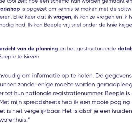
e tool zelf: hoe een schema kan worden gemaakt e
orkshop
is opgezet om kennis te maken met de softw
beren. Elke keer dat ik
vragen
, ik kon ze vragen en ik
odig had. Ik kon Beeple vrij snel onder de knie krijgen
erzicht van de planning
en het gestructureerde
data
eeple te kiezen.
envoudig om informatie op te halen. De gegeven
unnen zonder enige moeite worden geraadpleeg
 tot hun nationale registratienummer. Beeple is
. Met mijn spreadsheets heb ik een mooie pogin
 is niet vergelijkbaar. Het is alsof je een kruideni
warenhuis.”