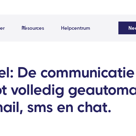
er
Resources
Helpcentrum
Ne
el: De communicatie
pt volledig geautoma
ail, sms en chat.