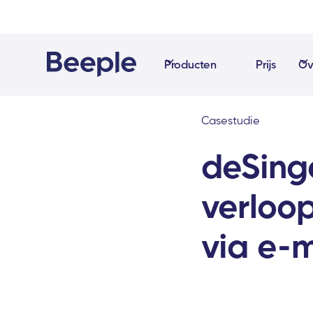
Producten
Prijs
Ov
Casestudie
deSing
verloo
via e-m