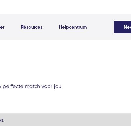
er
Resources
Helpcentrum
Ne
 perfecte match voor jou.
s.