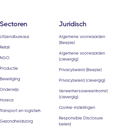
Sectoren
Juridisch
Uitzendbureaus
Algemene voorwaarden
(Beeple)
Retail
Algemene voorwaarden
NGO
(clevergig)
Productie
Privacybeleid (Beeple)
Beveiliging
Privacybeleid (clevergig)
Onderwijs
Verwerkersovereenkomst
(clevergig)
Horeca
Cookie-instellingen
Transport en logistiek
Responsible Disclosure
Gezondheidszorg
beleid