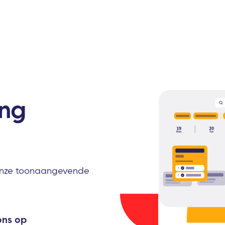
ing
 onze toonaangevende
ons op